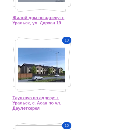
Жилой дом по адресу: г.
Уральск, ул. Дархан 19
10
Таунхаус по адресу: г.
Уральск, с. Асан по ул.
Даулеткерея
10