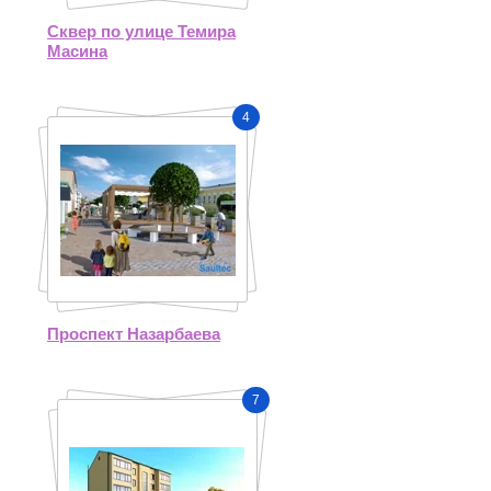
Сквер по улице Темира
Масина
4
Проспект Назарбаева
7