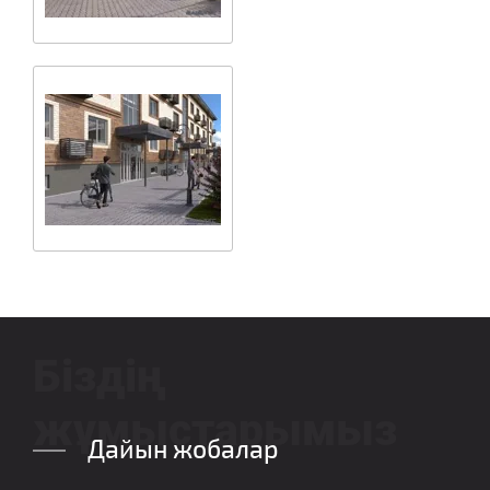
Біздің
жұмыстарымыз
Дайын жобалар