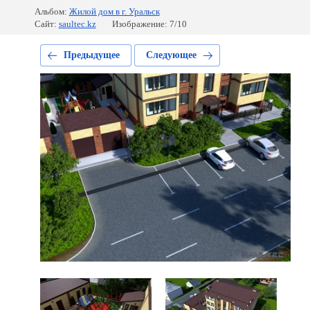
Альбом:
Жилой дом в г. Уральск
Сайт:
saultec.kz
Изображение: 7/10
Предыдущее
Следующее