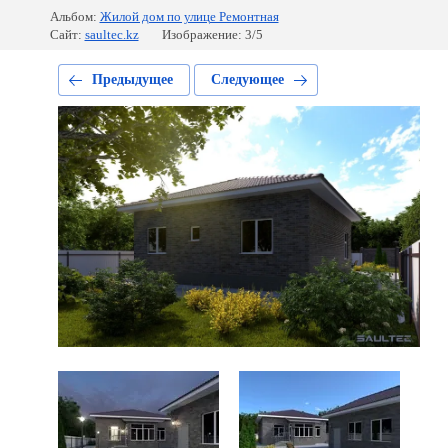
Альбом:
Жилой дом по улице Ремонтная
Сайт:
saultec.kz
Изображение: 3/5
Предыдущее
Следующее